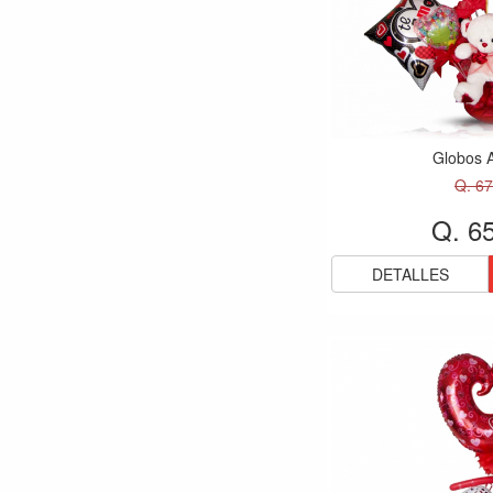
Globos 
Q. 67
Q. 6
DETALLES