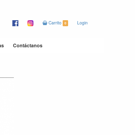
Carrito
Login
0
as
Contáctanos