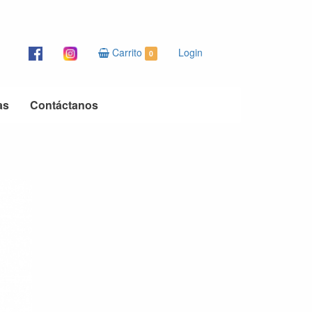
Carrito
Login
0
as
Contáctanos